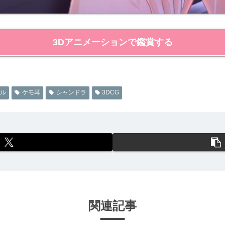
3Dアニメーションで鑑賞する
ル
ケモ耳
シャンドラ
3DCG
関連記事