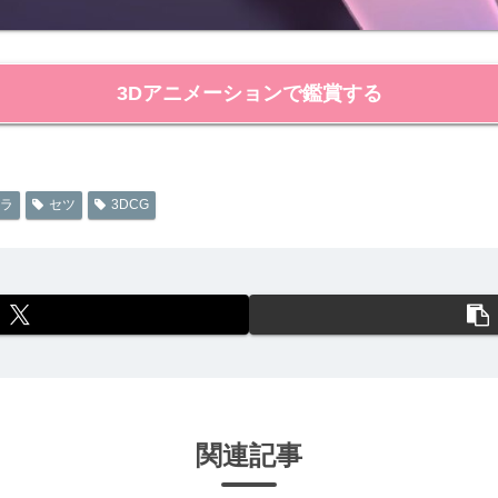
3Dアニメーションで鑑賞する
ラ
セツ
3DCG
関連記事