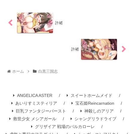
許褚
許褚
ホーム
白黒三国志
ANGELICA ASTER
スイートホームメイド
あいりすミスティリア
宝石姫Reincarnation
巨乳ファンタジーバースト
神殺しのアリア
救世少女 メシアガール
シャングリラドライブ
グリザイア 戦場のバルカローレ