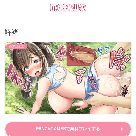
許褚
白黒三国志
FANZAGAMESで無料プレイする