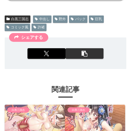
白黒三国志
中出し
野外
バック
巨乳
コミック風
許褚
シェアする
関連記事
白黒三国志
白黒三国志