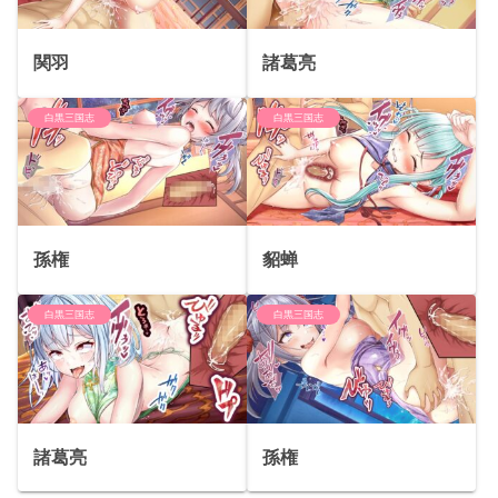
関羽
諸葛亮
白黒三国志
白黒三国志
孫権
貂蝉
白黒三国志
白黒三国志
諸葛亮
孫権