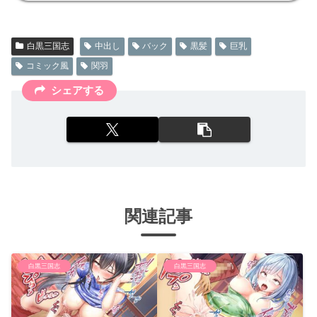
白黒三国志
中出し
バック
黒髪
巨乳
コミック風
関羽
シェアする
関連記事
白黒三国志
白黒三国志