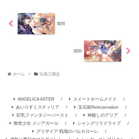
関羽
関羽
ホーム
白黒三国志
ANGELICA ASTER
スイートホームメイド
あいりすミスティリア
宝石姫Reincarnation
巨乳ファンタジーバースト
神殺しのアリア
救世少女 メシアガール
シャングリラドライブ
グリザイア 戦場のバルカローレ