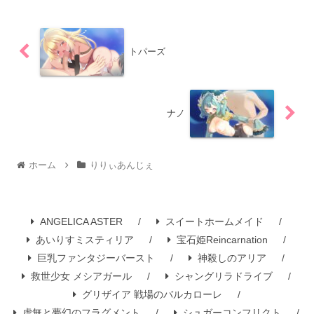
トパーズ
ナノ
ホーム
りりぃあんじぇ
ANGELICA ASTER
スイートホームメイド
あいりすミスティリア
宝石姫Reincarnation
巨乳ファンタジーバースト
神殺しのアリア
救世少女 メシアガール
シャングリラドライブ
グリザイア 戦場のバルカローレ
虚無と夢幻のフラグメント
シュガーコンフリクト