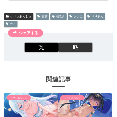
りりぃあんじぇ
着衣
潮吹き
クンニ
りりあん
ナノ
シェアする
関連記事
りりぃあんじぇ
りりぃあんじぇ