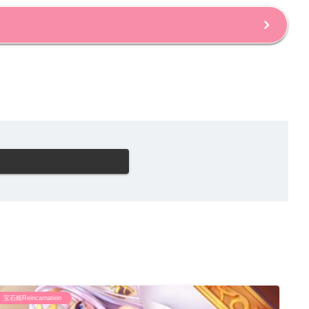
宝石姫Reincarnation