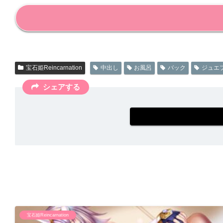
宝石姫Reincarnation
中出し
お風呂
バック
ジュエ
シェアする
宝石姫Reincarnation