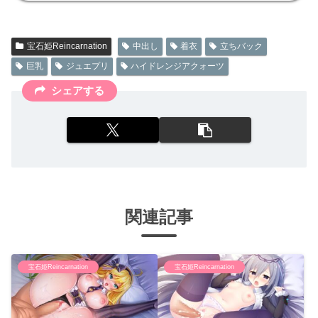
宝石姫Reincarnation
中出し
着衣
立ちバック
巨乳
ジュエプリ
ハイドレンジアクォーツ
シェアする
関連記事
宝石姫Reincarnation
宝石姫Reincarnation