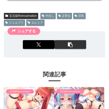
宝石姫Reincarnation
中出し
正常位
巨乳
ジュエプリ
エレミア
シェアする
関連記事
宝石姫Reincarnation
宝石姫Reincarnation