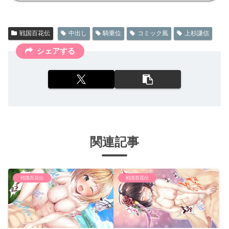
戦国百花伝
中出し
騎乗位
コミック風
上杉謙信
シェアする
関連記事
戦国百花伝
戦国百花伝