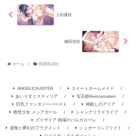
上杉謙信
織田信忠
ホーム
戦国百花伝
ANGELICA ASTER
スイートホームメイド
あいりすミスティリア
宝石姫Reincarnation
巨乳ファンタジーバースト
神殺しのアリア
救世少女 メシアガール
シャングリラドライブ
グリザイア 戦場のバルカローレ
虚無と夢幻のフラグメント
シュガーコンフリクト
リベリオン ギルガメッシュ