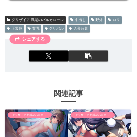
グリザイア 戦場のバルカローレ
中出し
野外
ロリ
正常位
貧乳
グリバル
入巣蒔菜
シェアする
関連記事
グリザイア 戦場のバルカローレ
グリザイア 戦場のバルカローレ