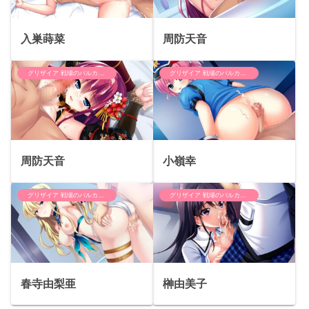
入巣蒔菜
周防天音
グリザイア 戦場のバルカローレ
グリザイア 戦場のバルカローレ
周防天音
小嶺幸
グリザイア 戦場のバルカローレ
グリザイア 戦場のバルカローレ
春寺由梨亜
榊由美子