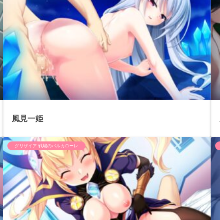
風見一姫
グリザイア 戦場のバルカローレ