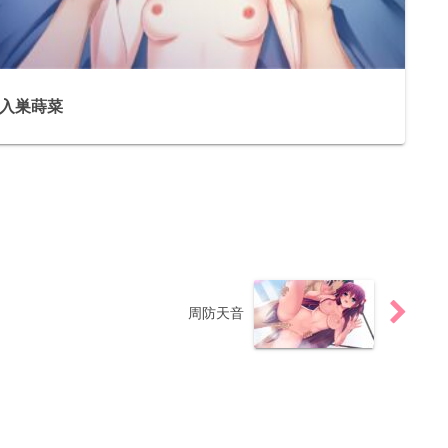
入巣蒔菜
周防天音