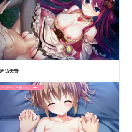
周防天音
グリザイア 戦場のバルカローレ