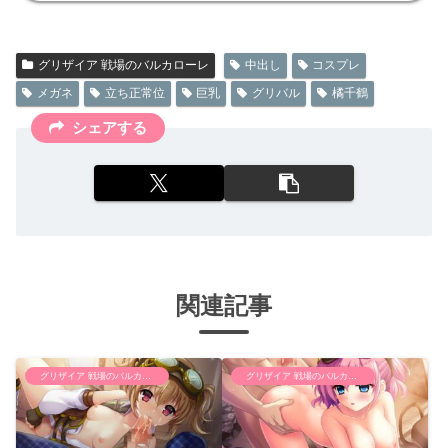
グリザイア 戦場のバルカローレ
中出し
コスプレ
メガネ
立ち正常位
巨乳
グリバル
橘千鶴
シェアする
関連記事
グリザイア 戦場のバルカローレ
グリザイア 戦場のバルカローレ