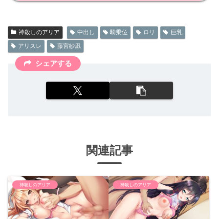
神殺しのアリア
中出し
騎乗位
ロリ
巨乳
アリスレ
藤宮紗凪
シェアする
関連記事
神殺しのアリア
神殺しのアリア