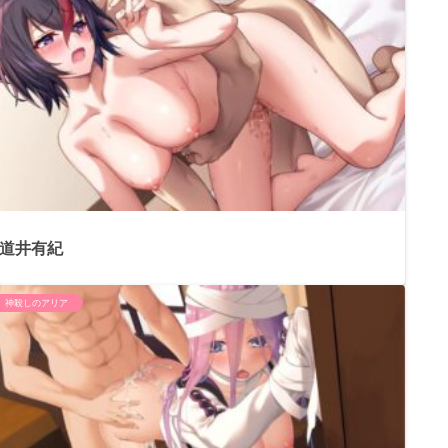
道井有紀
神殺しのアリア