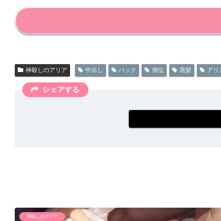
神殺しのアリア
中出し
バック
側位
黒髪
アリ
シェアする
神殺しのアリア