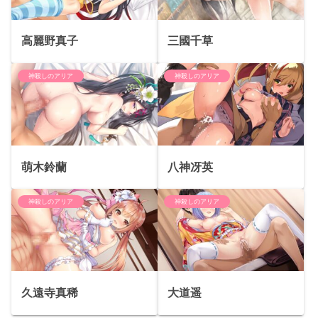
高麗野真子
三國千草
神殺しのアリア
神殺しのアリア
萌木鈴蘭
八神冴英
神殺しのアリア
神殺しのアリア
久遠寺真稀
大道遥