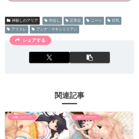
神殺しのアリア
中出し
正常位
ニーソ
巨乳
アリスレ
アンナ・マキシミリアン
シェアする
関連記事
神殺しのアリア
神殺しのアリア