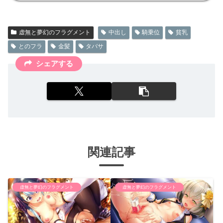
虚無と夢幻のフラグメント
中出し
騎乗位
貧乳
とのフラ
金髪
タバサ
シェアする
関連記事
虚無と夢幻のフラグメント
虚無と夢幻のフラグメント