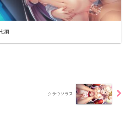
七羽
クラウソラス